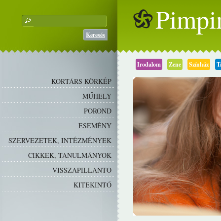
Pimpi
Keresés
Irodalom
Zene
Színház
T
KORTÁRS KÖRKÉP
MŰHELY
POROND
ESEMÉNY
SZERVEZETEK, INTÉZMÉNYEK
CIKKEK, TANULMÁNYOK
VISSZAPILLANTÓ
KITEKINTŐ