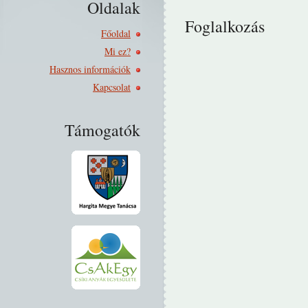
Oldalak
Foglalkozás
Főoldal
Mi ez?
Hasznos információk
Kapcsolat
Támogatók