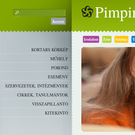
Pimpi
Keresés
Irodalom
Zene
Színház
T
KORTÁRS KÖRKÉP
MŰHELY
POROND
ESEMÉNY
SZERVEZETEK, INTÉZMÉNYEK
CIKKEK, TANULMÁNYOK
VISSZAPILLANTÓ
KITEKINTŐ