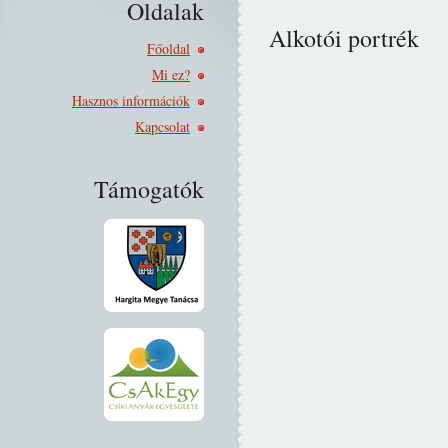
Oldalak
Alkotói portrék
Főoldal
Mi ez?
Hasznos információk
Kapcsolat
Támogatók