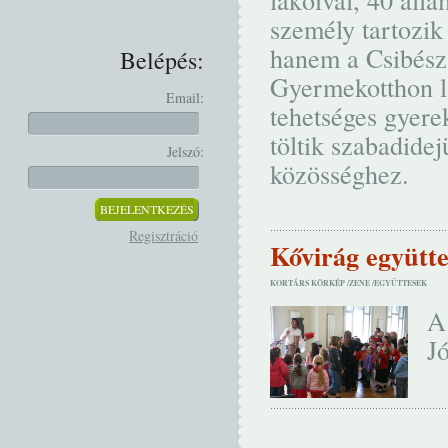
személy tartozik
hanem a Csibész
Belépés:
Gyermekotthon l
Email:
tehetséges gyerek
töltik szabadidej
Jelszó:
közösséghez.
Regisztráció
Kővirág együtte
KORTÁRS KÖRKÉP /
ZENE /
EGYÜTTESEK
A
Jó