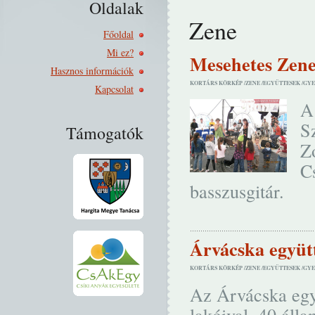
Oldalak
Zene
Főoldal
Mi ez?
Mesehetes Zen
Hasznos információk
KORTÁRS KÖRKÉP /
ZENE /
EGYÜTTESEK /
GYE
Kapcsolat
A
S
Támogatók
Z
C
basszusgitár.
Árvácska együt
KORTÁRS KÖRKÉP /
ZENE /
EGYÜTTESEK /
GYE
Az Árvácska egy
lakóival, 40 áll