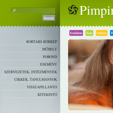
Pimpi
Keresés
Irodalom
Zene
Színház
T
KORTÁRS KÖRKÉP
MŰHELY
POROND
ESEMÉNY
SZERVEZETEK, INTÉZMÉNYEK
CIKKEK, TANULMÁNYOK
VISSZAPILLANTÓ
KITEKINTŐ