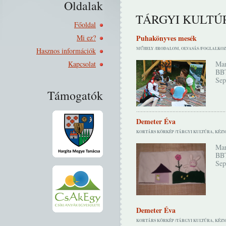
Oldalak
TÁRGYI KULTÚ
Főoldal
Mi ez?
Puhakönyves mesék
MŰHELY /
IRODALOM, OLVASÁS /
FOGLALKOZ
Hasznos információk
Kapcsolat
Mar
BBT
Sep
Támogatók
Demeter Éva
KORTÁRS KÖRKÉP /
TÁRGYI KULTÚRA, KÉZM
Mar
BBT
Sep
Demeter Éva
KORTÁRS KÖRKÉP /
TÁRGYI KULTÚRA, KÉZM