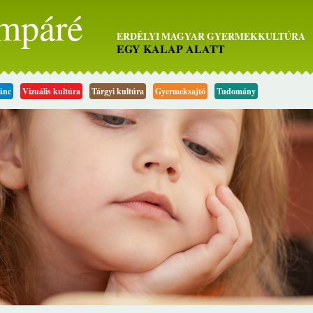
mpáré
ERDÉLYI MAGYAR GYERMEKKULTÚRA
EGY KALAP ALATT
ánc
Vizuális kultúra
Tárgyi kultúra
Gyermeksajtó
Tudomány