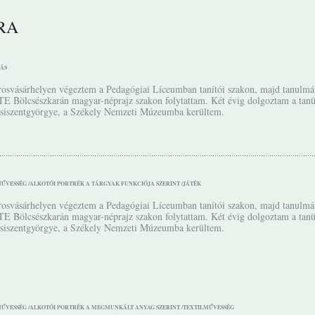
RA
ÁS
osvásárhelyen végeztem a Pedagógiai Líceumban tanítói szakon, majd tanulmá
E Bölcsészkarán magyar-néprajz szakon folytattam. Két évig dolgoztam a tan
siszentgyörgye, a Székely Nemzeti Múzeumba kerültem.
ŰVESSÉG /
ALKOTÓI PORTRÉK A TÁRGYAK FUNKCIÓJA SZERINT /
JÁTÉK
osvásárhelyen végeztem a Pedagógiai Líceumban tanítói szakon, majd tanulmá
E Bölcsészkarán magyar-néprajz szakon folytattam. Két évig dolgoztam a tan
siszentgyörgye, a Székely Nemzeti Múzeumba kerültem.
ŰVESSÉG /
ALKOTÓI PORTRÉK A MEGMUNKÁLT ANYAG SZERINT /
TEXTILMŰVESSÉG