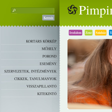
Pimpi
Keresés
Irodalom
Zene
Színház
T
KORTÁRS KÖRKÉP
MŰHELY
POROND
ESEMÉNY
SZERVEZETEK, INTÉZMÉNYEK
CIKKEK, TANULMÁNYOK
VISSZAPILLANTÓ
KITEKINTŐ